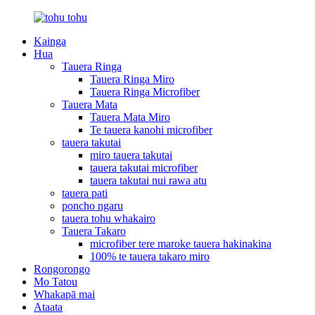
Kainga
Hua
Tauera Ringa
Tauera Ringa Miro
Tauera Ringa Microfiber
Tauera Mata
Tauera Mata Miro
Te tauera kanohi microfiber
tauera takutai
miro tauera takutai
tauera takutai microfiber
tauera takutai nui rawa atu
tauera pati
poncho ngaru
tauera tohu whakairo
Tauera Takaro
microfiber tere maroke tauera hakinakina
100% te tauera takaro miro
Rongorongo
Mo Tatou
Whakapā mai
Ataata