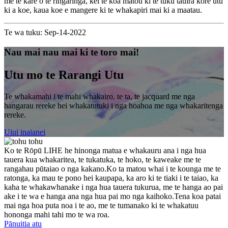
me te kare o te ringaringa, kei te koa matou ki te tuku tauira kore utu
ki a koe, kaua koe e mangere ki te whakapiri mai ki a maatau.
Te wa tuku: Sep-14-2022
Nau mai nau mai ki te toro mai!
Utu mo te Rarangi Utu
Te whakamahi i te mahi whakairo, te ta, te jacquard me nga
hangarau rereke hei whakatutuki i nga hoahoa me nga whakaritenga
rereke.
Uiui inaianei
Ko te Rōpū LIHE he hinonga matua e whakauru ana i nga hua
tauera kua whakaritea, te tukatuka, te hoko, te kaweake me te
rangahau pūtaiao o nga kakano.Ko ta matou whai i te kounga me te
ratonga, ka mau te pono hei kaupapa, ka aro ki te tiaki i te taiao, ka
kaha te whakawhanake i nga hua tauera tukurua, me te hanga ao pai
ake i te wa e hanga ana nga hua pai mo nga kaihoko.Tena koa patai
mai nga hoa puta noa i te ao, me te tumanako ki te whakatuu
hononga mahi tahi mo te wa roa.
Pānuitia atu