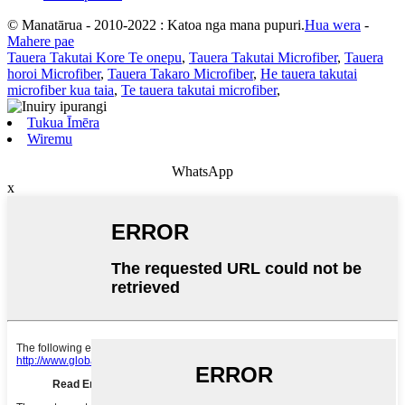
© Manatārua - 2010-2022 : Katoa nga mana pupuri.
Hua wera
-
Mahere pae
Tauera Takutai Kore Te onepu
,
Tauera Takutai Microfiber
,
Tauera
horoi Microfiber
,
Tauera Takaro Microfiber
,
He tauera takutai
microfiber kua taia
,
Te tauera takutai microfiber
,
Tukua Īmēra
Wiremu
WhatsApp
x