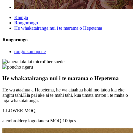
Kainga
Rongorongo
He whakatairanga nui i te marama o Hepetema
Rongorongo
rongo kamupene
He whakatairanga nui i te marama o Hepetema
He wa ataahua a Hepetema, he wa ataahua hoki mo tatou kia eke
angitu tahi.Kia pai ake ai te mahi tahi, kua timata matou i te maha o
nga whakatairanga:
1.LOWER MOQ
a.embroidery logo tauera MOQ:100pcs