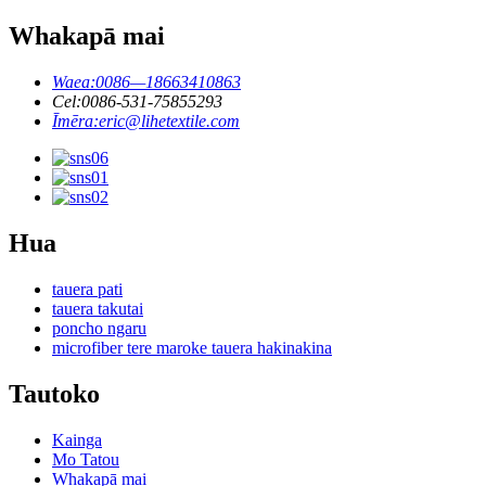
Whakapā mai
Waea:
0086—18663410863
Cel:
0086-531-75855293
Īmēra:
eric@lihetextile.com
Hua
tauera pati
tauera takutai
poncho ngaru
microfiber tere maroke tauera hakinakina
Tautoko
Kainga
Mo Tatou
Whakapā mai