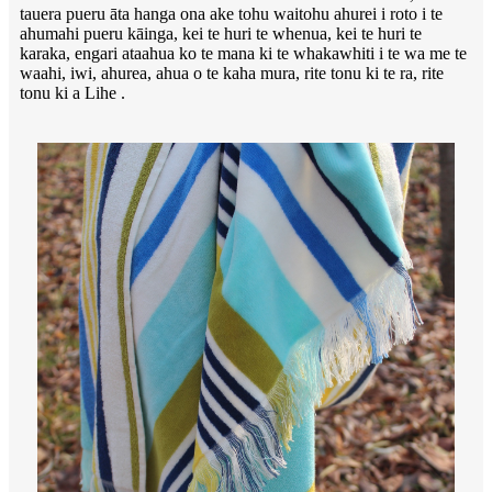
tauera pueru āta hanga ona ake tohu waitohu ahurei i roto i te
ahumahi pueru kāinga, kei te huri te whenua, kei te huri te
karaka, engari ataahua ko te mana ki te whakawhiti i te wa me te
waahi, iwi, ahurea, ahua o te kaha mura, rite tonu ki te ra, rite
tonu ki a Lihe .