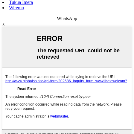
Tukua Īmēra
Wiremu
WhatsApp
x