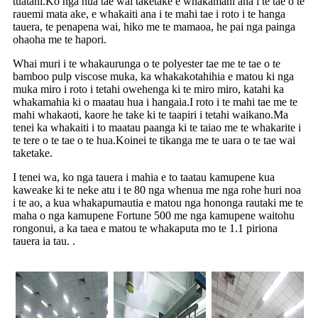
tuatahi.Ko nga hua tae wai taketake e whakamahi ana i te tae o te
rauemi mata ake, e whakaiti ana i te mahi tae i roto i te hanga
tauera, te penapena wai, hiko me te mamaoa, he pai nga painga
ohaoha me te hapori.
Whai muri i te whakaurunga o te polyester tae me te tae o te
bamboo pulp viscose muka, ka whakakotahihia e matou ki nga
muka miro i roto i tetahi owehenga ki te miro miro, katahi ka
whakamahia ki o maatau hua i hangaia.I roto i te mahi tae me te
mahi whakaoti, kaore he take ki te taapiri i tetahi waikano.Ma
tenei ka whakaiti i to maatau paanga ki te taiao me te whakarite i
te tere o te tae o te hua.Koinei te tikanga me te uara o te tae wai
taketake.
I tenei wa, ko nga tauera i mahia e to taatau kamupene kua
kaweake ki te neke atu i te 80 nga whenua me nga rohe huri noa
i te ao, a kua whakapumautia e matou nga hononga rautaki me te
maha o nga kamupene Fortune 500 me nga kamupene waitohu
rongonui, a ka taea e matou te whakaputa mo te 1.1 piriona
tauera ia tau. .