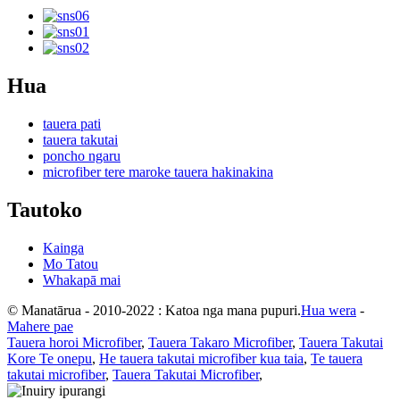
Hua
tauera pati
tauera takutai
poncho ngaru
microfiber tere maroke tauera hakinakina
Tautoko
Kainga
Mo Tatou
Whakapā mai
© Manatārua - 2010-2022 : Katoa nga mana pupuri.
Hua wera
-
Mahere pae
Tauera horoi Microfiber
,
Tauera Takaro Microfiber
,
Tauera Takutai
Kore Te onepu
,
He tauera takutai microfiber kua taia
,
Te tauera
takutai microfiber
,
Tauera Takutai Microfiber
,