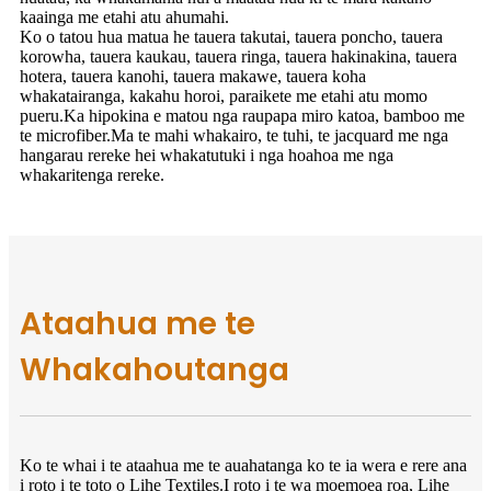
kaainga me etahi atu ahumahi.
Ko o tatou hua matua he tauera takutai, tauera poncho, tauera
korowha, tauera kaukau, tauera ringa, tauera hakinakina, tauera
hotera, tauera kanohi, tauera makawe, tauera koha
whakatairanga, kakahu horoi, paraikete me etahi atu momo
pueru.Ka hipokina e matou nga raupapa miro katoa, bamboo me
te microfiber.Ma te mahi whakairo, te tuhi, te jacquard me nga
hangarau rereke hei whakatutuki i nga hoahoa me nga
whakaritenga rereke.
Ataahua me te
Whakahoutanga
Ko te whai i te ataahua me te auahatanga ko te ia wera e rere ana
i roto i te toto o Lihe Textiles.I roto i te wa moemoea roa, Lihe