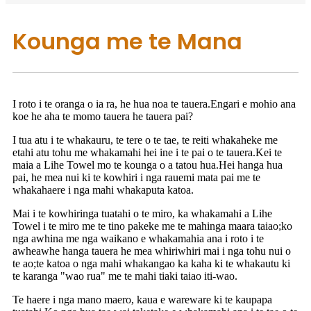
Kounga me te Mana
I roto i te oranga o ia ra, he hua noa te tauera.Engari e mohio ana
koe he aha te momo tauera he tauera pai?
I tua atu i te whakauru, te tere o te tae, te reiti whakaheke me
etahi atu tohu me whakamahi hei ine i te pai o te tauera.Kei te
maia a Lihe Towel mo te kounga o a tatou hua.Hei hanga hua
pai, he mea nui ki te kowhiri i nga rauemi mata pai me te
whakahaere i nga mahi whakaputa katoa.
Mai i te kowhiringa tuatahi o te miro, ka whakamahi a Lihe
Towel i te miro me te tino pakeke me te mahinga maara taiao;ko
nga awhina me nga waikano e whakamahia ana i roto i te
awheawhe hanga tauera he mea whiriwhiri mai i nga tohu nui o
te ao;te katoa o nga mahi whakangao ka kaha ki te whakautu ki
te karanga "wao rua" me te mahi tiaki taiao iti-wao.
Te haere i nga mano maero, kaua e wareware ki te kaupapa