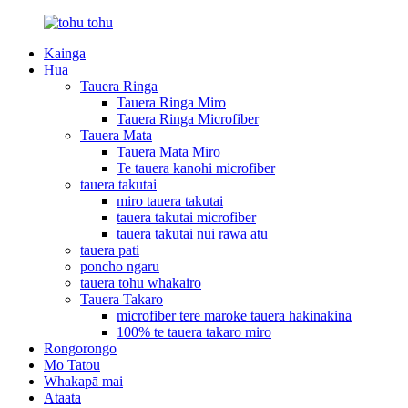
Kainga
Hua
Tauera Ringa
Tauera Ringa Miro
Tauera Ringa Microfiber
Tauera Mata
Tauera Mata Miro
Te tauera kanohi microfiber
tauera takutai
miro tauera takutai
tauera takutai microfiber
tauera takutai nui rawa atu
tauera pati
poncho ngaru
tauera tohu whakairo
Tauera Takaro
microfiber tere maroke tauera hakinakina
100% te tauera takaro miro
Rongorongo
Mo Tatou
Whakapā mai
Ataata