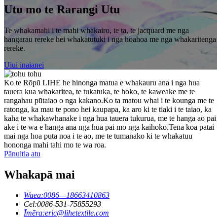
Utu mo te Rarangi Utu
Te whakamahi i te mahi whakairo, te ta, te jacquard me nga
hangarau rereke hei whakatutuki i nga hoahoa me nga whakaritenga
rereke.
Uiui inaianei
Ko te Rōpū LIHE he hinonga matua e whakauru ana i nga hua
tauera kua whakaritea, te tukatuka, te hoko, te kaweake me te
rangahau pūtaiao o nga kakano.Ko ta matou whai i te kounga me te
ratonga, ka mau te pono hei kaupapa, ka aro ki te tiaki i te taiao, ka
kaha te whakawhanake i nga hua tauera tukurua, me te hanga ao pai
ake i te wa e hanga ana nga hua pai mo nga kaihoko.Tena koa patai
mai nga hoa puta noa i te ao, me te tumanako ki te whakatuu
hononga mahi tahi mo te wa roa.
Pānuitia atu
Whakapā mai
Waea:
0086—18663410863
Cel:
0086-531-75855293
Īmēra:
eric@lihetextile.com