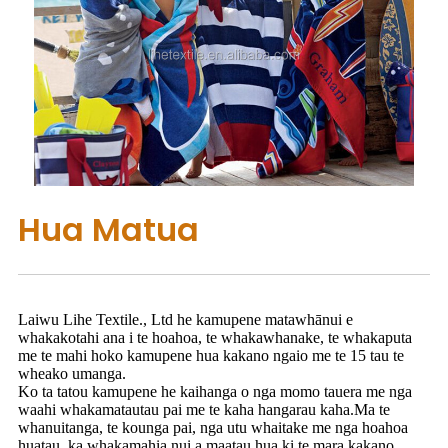
Hua Matua
Laiwu Lihe Textile., Ltd he kamupene matawhānui e
whakakotahi ana i te hoahoa, te whakawhanake, te whakaputa
me te mahi hoko kamupene hua kakano ngaio me te 15 tau te
wheako umanga.
Ko ta tatou kamupene he kaihanga o nga momo tauera me nga
waahi whakamatautau pai me te kaha hangarau kaha.Ma te
whanuitanga, te kounga pai, nga utu whaitake me nga hoahoa
huatau, ka whakamahia nui a maatau hua ki te mara kakano